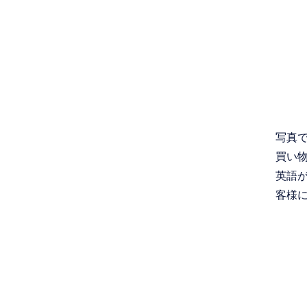
写真
買い
英語
客様