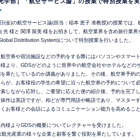
光学部］「航空サービス論」の授業で特別授業を
4日(金)の航空サービス論(担当：稲本 恵子 准教授)の授業では
内 光 様と 関澤 留美 様をお招きして、航空業界を含め旅行業
Global Distribution System)について特別授業を行いました。
は航空券や宿泊施設などの予約をする際にはパソコンやスマー
内様より、GDSがどのように世界中の航空会社やホテルなどの
割を果たしているのか講義がありました。その後、航空券予約
自らが、お客様役の学生の希望に沿った航空券の予約について
検索しながら応対し、ご要望に応えた便の紹介後、予約を完了
面操作は英語ですが、殆どが専門用語や略語であり、マスター
なくお客様との会話によるコミュニケーション能力を高めるこ
山内様よりGDSの概要についてレクチャーを受けました。
Sは観光産業の様々な企業と顧客を繋ぐ役割を果たしています。