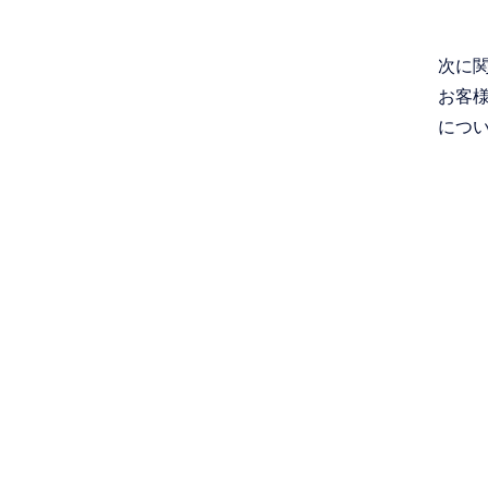
次に
お客
につ