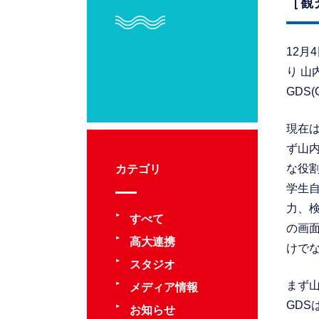
［観
12月
り 山
GDS(
現在
ず山
な役
カテゴリ
学生
力、
すべて
の画
高大連携
けで
スタジオ
まず
メディア情報
GD
お知らせ