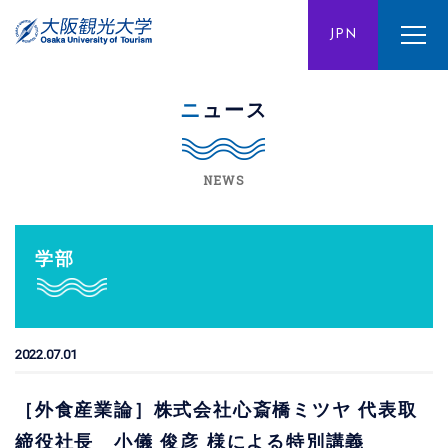
ENG
JPN
CHN
ニュース
NEWS
学部
2022.07.01
［外食産業論］株式会社心斎橋ミツヤ 代表取
締役社長 小儀 俊彦 様による特別講義