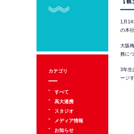
【観
1月1
の本
大阪
務に
3年
カテゴリ
ージ
すべて
高大連携
スタジオ
メディア情報
お知らせ