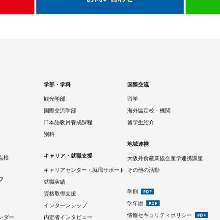
学部・学科
国際交流
観光学部
留学
国際交流学部
海外協定校・機関
日本語教員養成課程
留学生紹介
別科
地域連携
キャリア・就職支援
点検
大阪外食産業協会産学連携講座
キャリアセンター・就職サポート
その他の活動
フ
就職実績
学則
資格取得支援
学年暦
インターンシップ
情報セキュリティポリシー
ンダー
内定者インタビュー