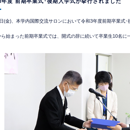
3年度 前期卒業式･後期入学式が挙行されました
0日(金)、本学内国際交流サロンにおいて令和3年度前期卒業式
から始まった前期卒業式では、開式の辞に続いて卒業生10名に