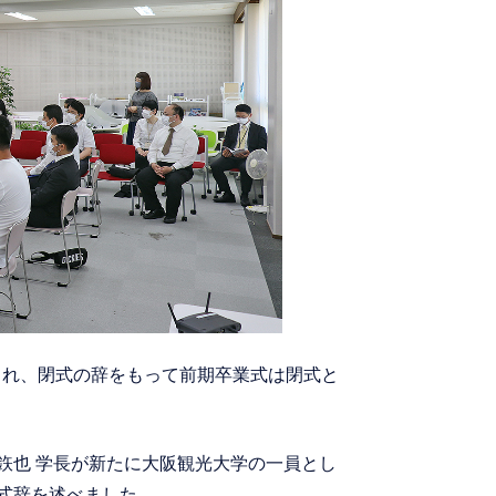
られ、閉式の辞をもって前期卒業式は閉式と
 鉃也 学長が新たに大阪観光大学の一員とし
、式辞を述べました。