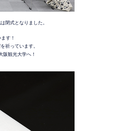
式は閉式となりました。
います！
躍を祈っています。
大阪観光大学へ！