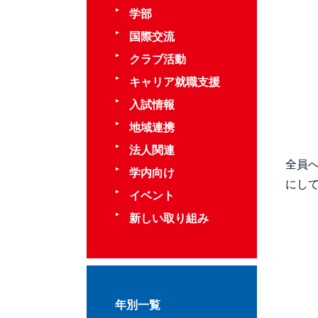
学部
国際交流
クラブ活動
キャリア就職支援
入試情報
地域連携
法人関連
全員へ
学内向け
にし
イベント
新しい取り組み
年別一覧