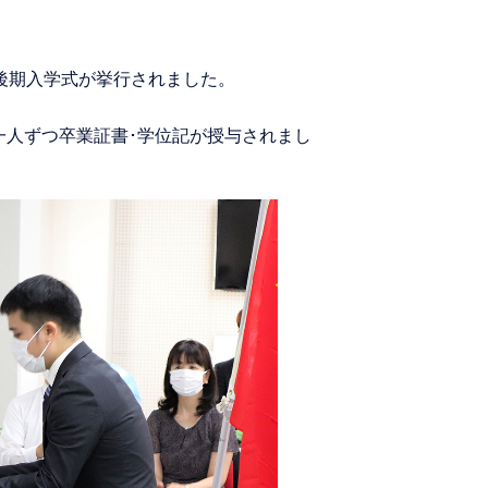
･後期入学式が挙行されました。
一人ずつ卒業証書･学位記が授与されまし