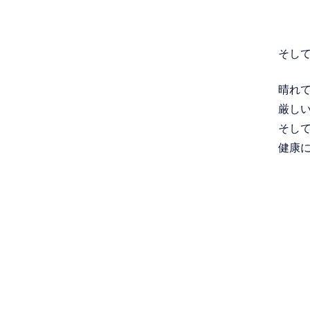
そし
晴れ
厳し
そし
健康