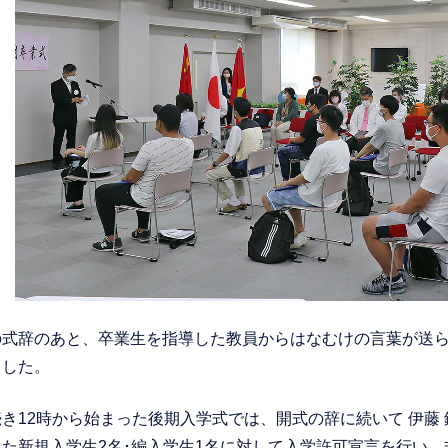
の式辞のあと、卒業生を指導した教員からはなむけの言葉が送
ました。
き12時から始まった後期入学式では、開式の辞に続いて 伊藤
えた新規入学生2名･編入学生1名に対して入学許可宣言を行い