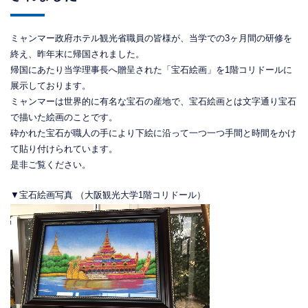
ミャンマー政府ホテル観光省職員の皆様が、当学での3ヶ月間の研修を
終え、昨年末に帰国されました。
帰国にあたり当学理事長へ贈呈された「宝石絵画」を1階コリドールに
展示しております。
ミャンマーは世界的に有名な宝石の産地で、宝石絵画とは文字通り宝石
で描いた絵画のことです。
砕かれた宝石が職人の手により下絵に沿って一つ一つ手間と時間をかけ
て貼り付けられています。
是非ご覧ください。
▼宝石絵画写真 （大阪観光大学1階コリドール）