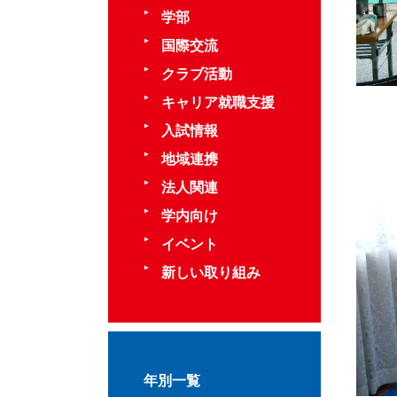
学部
国際交流
クラブ活動
キャリア就職支援
入試情報
地域連携
法人関連
学内向け
イベント
新しい取り組み
年別一覧