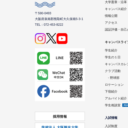
大学憲章・沿革
キャンパス紹介
〒590-0493
情報公開
大阪府泉南郡熊取町大久保南5-3-1
アクセス
TEL：072-453-8222
認証評価・自己
キャンパスライ
学生紹介
学生の１日
キャンパスカレ
クラブ活動
- 野球部
ロケーション
下宿紹介
アルバイト紹介
学生相談室
採用情報
入試情報
入試制度
学校法人 大阪観光大学