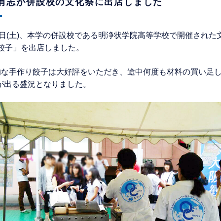
有志が併設校の文化祭に出店しました
0日(土)、本学の併設校である明浄状学院高等学校で開催され
･餃子」を出店しました。
的な手作り餃子は大好評をいただき、途中何度も材料の買い足
倍が出る盛況となりました。