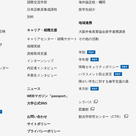
国際交流学部
海外協定校・機関
日本語教員養成課程
留学生紹介
別科
地域連携
キャリア・就職支援
点検
大阪外食産業協会産学連携講座
キャリアセンター・就職サポート
その他の活動
フ
就職実績
学則
資格取得支援
学年暦
インターンシップ
情報セキュリティポリシー
ンダー
内定者インタビュー
ハラスメント防止宣言
卒業生インタビュー
障がい学生に対する修学支援の基
ニュース
本方針
WEBマガジン「passport」
シラバス
大学公式SNS
図書館
お問い合わせ
観光学研究センター（CTR）
サイトポリシー
プライバシーポリシー