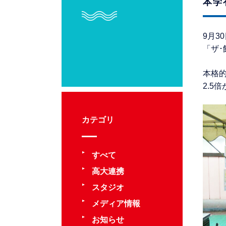
本学
9月3
「ザ
本格
2.5
カテゴリ
すべて
高大連携
スタジオ
メディア情報
お知らせ