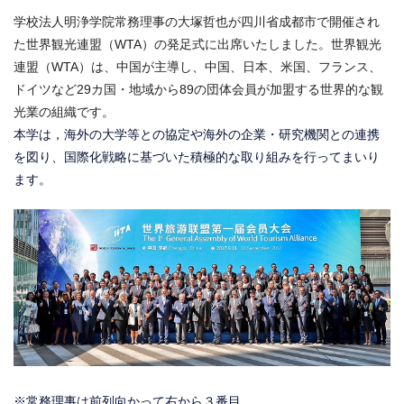
学校法人明浄学院常務理事の大塚哲也が四川省成都市で開催され
た世界観光連盟（WTA）の発足式に出席いたしました。世界観光
連盟（WTA）は、中国が主導し、中国、日本、米国、フランス、
ドイツなど29カ国・地域から89の団体会員が加盟する世界的な観
光業の組織です。
本学は，海外の大学等との協定や海外の企業・研究機関との連携
を図り、国際化戦略に基づいた
積極的な取り組みを行ってまいり
ます。
※常務理事は前列向かって右から３番目