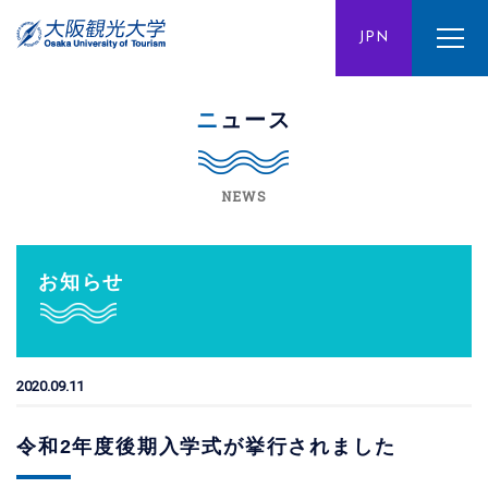
ENG
JPN
CHN
ニュース
NEWS
お知らせ
2020.09.11
令和2年度後期入学式が挙行されました