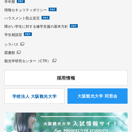
学年暦
情報セキュリティポリシー
ハラスメント防止宣言
障がい学生に対する修学支援の基本方針
学生相談室
シラバス
図書館
観光学研究センター（CTR）
採用情報
⼤阪観光⼤学 同窓会
学校法人 大阪観光大学