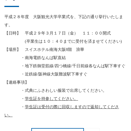
平成２８年度 大阪観光大学卒業式を、下記の通り挙行いたしま
す。
【日時】 平成２９年３月１７日（金） １１：００開式
(
卒業生は１０：４０までに受付を済ませてください
)
【場所】 スイスホテル南海大阪
8
階 浪華
・南海電鉄なんば駅直結
・地下鉄御堂筋線
/
四つ橋線
/
千日前線各なんば駅下車すぐ
・近鉄線
/
阪神線大阪難波駅下車すぐ
【連絡事項】
・式典にふさわしい服装で出席してください。
・
学生証を持参してください。
・
学生証は受付の際に回収しますので返却してくださ
い。