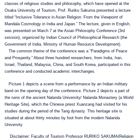
classes of religious studies and philosophy, which have opened at the
Osaka University of Tourism, Prof. Ruriko Sakuma presented a lecture
titled “Inclusive Tolerance in Asian Religion: From the Viewpoint of
Mandala Cosmology in India and Japan.” The lecture, given in English,
was presented on March 7 at the Asian Philosophy Conference (3rd
session), organized by Indian Council of Philosophical Research (the
Government of India, Ministry of Human Resource Development).
The common theme of the conference was a “Paradigms of Peace
and Prosperity.” About three hundred researchers, from India, Iran,
Israel, Thailand, Malaysia, China, and South Korea, participated in this
conference and conducted academic interchanges.
Picture 1 depicts a scene from a performance by an Indian military
band on the opening day of the conference. Picture 2 depicts a part of
the ruins of the ancient Nalanda University/ Nalanda Monastery (a World
Heritage Site), which the Chinese priest Xuanzang had visited for his
studies during the period of the Tang dynasty. This heritage site is
situated at about thirty minutes by foot from the modern Nalanda
University.
Disclaimer: Faculty of Tourism Professor RURIKO SAKUMA(Religion