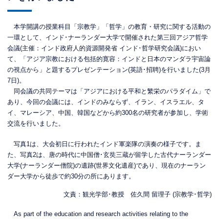
本学開講の授業科目「宗教学」「哲学」の教育・研究に関する活動の
一環として、インド･ナーランダー大学で開催された第三回アジア哲学
会議(主催：インド政府人的資源開発省 インド･哲学研究会議)におい
て、「アジア宗教における包括的寛容：インドと日本のマンダラ宇宙論
の視点から」と題するプレゼンテーション(英語･招聘)を行いました(3月
7日)。
同会議の共同テーマは「アジアにおける平和と繁栄のパラダイム」で
あり、今回の会議には、インドのみならず、イラン、イスラエル、タ
イ、マレーシア、中国、韓国などから約300名の研究者が参加し、学術
交流を行いました。
写真1は、大会初日に行われたインド軍楽隊の演奏の様子です。ま
た、写真2は、唐の時代に中国僧･玄奘三蔵が留学した古代ナーランダー
大学(ナーランダー僧院)の遺跡(世界文化遺産)であり、現在のナーラン
ダー大学から徒歩で約30分の所にあります。
文責：観光学部･教授 佐久間 留理子 (宗教学･哲学)
As part of the education and research activities relating to the