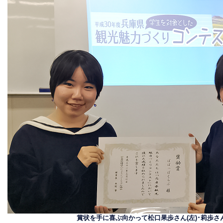
賞状を手に喜ぶ向かって松口果歩さん(左)･莉歩さん