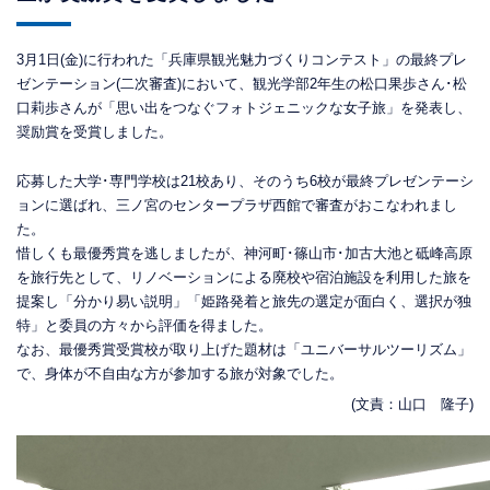
3月1日(金)に行われた「兵庫県観光魅力づくりコンテスト」の最終プレ
ゼンテーション(二次審査)において、観光学部2年生の松口果歩さん･松
口莉歩さんが「思い出をつなぐフォトジェニックな女子旅」を発表し、
奨励賞を受賞しました。
応募した大学･専門学校は21校あり、そのうち6校が最終プレゼンテーシ
ョンに選ばれ、三ノ宮のセンタープラザ西館で審査がおこなわれまし
た。
惜しくも最優秀賞を逃しましたが、神河町･篠山市･加古大池と砥峰高原
を旅行先として、リノベーションによる廃校や宿泊施設を利用した旅を
提案し「分かり易い説明」「姫路発着と旅先の選定が面白く、選択が独
特」と委員の方々から評価を得ました。
なお、最優秀賞受賞校が取り上げた題材は「ユニバーサルツーリズム」
で、身体が不自由な方が参加する旅が対象でした。
(文責：山口 隆子)