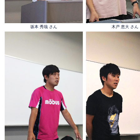
坂本 秀哉 さん
木戸 恵大 さん