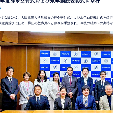
26年度辞令交付式および永年勤続表彰式を挙行
6年4月1日(水)、大阪観光大学教職員の辞令交付式および永年勤続表彰式を