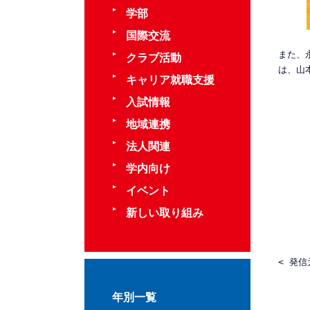
学部
国際交流
また、
クラブ活動
キャリア就職支援
入試情報
地域連携
法人関連
学内向け
イベント
新しい取り組み
< 発信
年別一覧