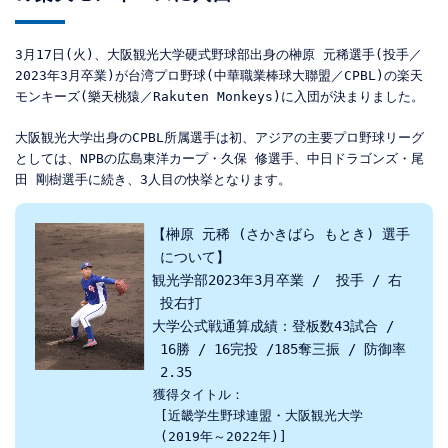
3月17
日(火)、
大阪観光大学硬式野球部出身の榊原 元稀選手(投手／
2023年3月卒業)が台湾プロ野球(中華職業棒球大聯盟／CPBL)の楽天
モンキーズ(樂天桃猿／Rakuten Monkeys)に入団が決まりました。
大阪観光大学出身のCPBL所属選手は初、アジアの主要プロ野球リーグ
としては、NPBの
広島東洋カープ・久保 修選手、
中日ドラゴンズ・尾
田 剛樹選手に続き、3人目の快挙
となります。
【榊原 元稀 (さかきばら もとき) 選手
について】
観光学部2023年3月卒業 /  投手 / 右
投右打
大学公式戦通算成績：登板数43試合 / 
16勝 / 16完投 /185奪三振 / 防御率
2.35
獲得タイトル：
[近畿学生野球連盟・大阪観光大学
(2019年～2022年)]