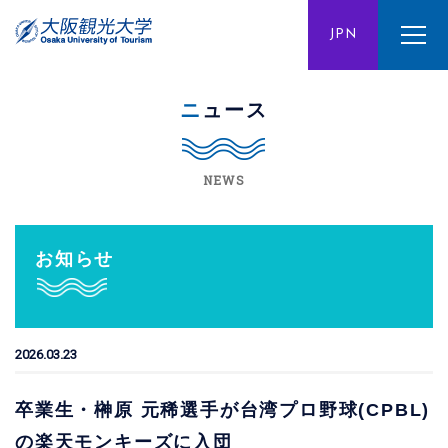
ENG
JPN
CHN
ニュース
NEWS
お知らせ
2026.03.23
卒業生・榊原 元稀選手が台湾プロ野球(CPBL)
の楽天モンキーズに入団