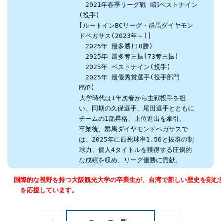
　2021年春季リーグ戦 Ⅱ部ベストナイン
(投手)
[ルートインBCリーグ・群馬ダイヤモン
ドペガサス(2023年～)]
　2025年 最多勝(10勝)
　2025年 最多奪三振(73奪三振)
　2025年 ベストナイン(投手)
　2025年 最優秀賞選手(投手部門 
MVP)
 大学時代は1年次春から主戦投手を担
い、同期の久保選手、尾田選手とともに
チームの1部昇格、上位進出を牽引。
卒業後、群馬ダイヤモンドペガサスで
は、2025年に四死球率1.56と抜群の制
球力、個人4タイトルを獲得する圧倒的
な成績を収め、リーグ優勝に貢献。
国際的な視野を持つ大阪観光大学の卒業生が、台湾で新しい歴史を刻む
を応援しています。