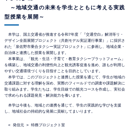
～地域交通の未来を学生とともに考える実践
型授業を展開～
本学は、国土交通省が推進する令和7年度「『交通空白』解消等リ・
デザイン全面展開プロジェクト（共創モデル実証運行事業）」に採択さ
れた「泉佐野市乗合タクシー実証プロジェクト」に参画し、地域企業・
自治体と連携した授業を展開します。
本事業は、「観光・生活・子育て・教育タクシープラットフォーム」
を構築し、地域交通の利便性向上と観光誘客促進を進め、誰もが利用し
やすい交通環境づくりを目指すことを目的としています。
本学では、このプロジェクトと連携した授業を通じて、学生が地域の
交通課題に対する理解を深め、実際のフィールドでの調査や課題解決に
取り組みます。学生たちは、学生目線での観光コースを作成し、実社会
で求められる課題発見・解決能力を養います。
本学は今後も、地域との連携を通じて、学生の実践的な学びを支援
し、地域社会の持続的な発展に貢献してまいります。
< 発信元 > 特務プロジェクト室