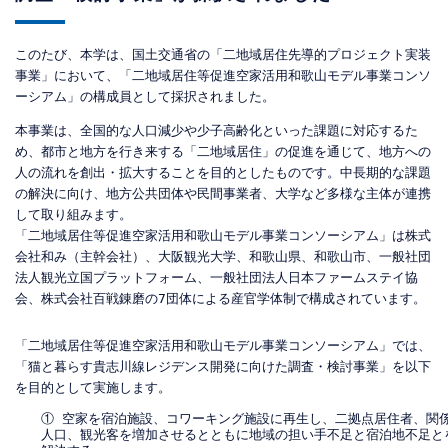
このたび、本学は、国土交通省の「二地域居住先導的プロジェクト実装
事業」において、「二地域居住等促進空家活用和歌山モデル事業コンソ
ーシアム」の構成員として採択されました。
本事業は、全国的な人口減少や少子高齢化といった課題に対応するた
め、都市と地方を行き来する「二地域居住」の促進を通じて、地方への
人の流れを創出・拡大することを目的としたものです。中長期的な課題
の解決に向け、地方公共団体や民間事業者、大学など多様な主体が連携
して取り組みます。
「二地域居住等促進空家活用和歌山モデル事業コンソーシアム」は株式
会社和み（主幹会社）、大阪観光大学、和歌山県、和歌山市、一般社団
法人観光立国プラットフォーム、一般社団法人日本ファームステイ協
会、株式会社百戦錬磨の7団体による産官学体制で構成されています。
「二地域居住等促進空家活用和歌山モデル事業コンソーシアム」では、
「猫と暮らす貴志川線レジデンス開発に向けた調査・検討事業」を以下
を目的として実施します。
① 空家を宿泊施設、コワーキング施設に再生し、二拠点居住者、関
人口、観光客を増加させるとともに地域の担い手不足と宿泊地不足と