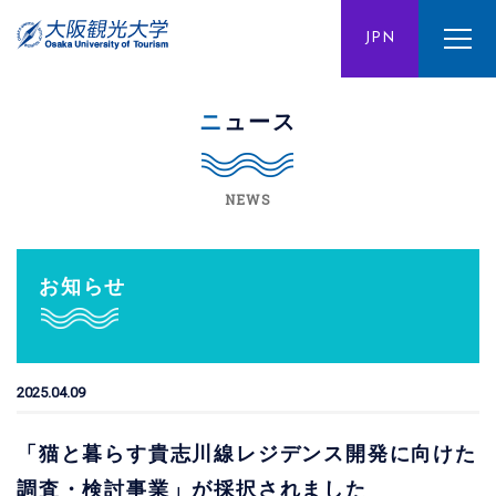
ENG
JPN
CHN
ニュース
NEWS
お知らせ
2025.04.09
「猫と暮らす貴志川線レジデンス開発に向けた
調査・検討事業」が採択されました