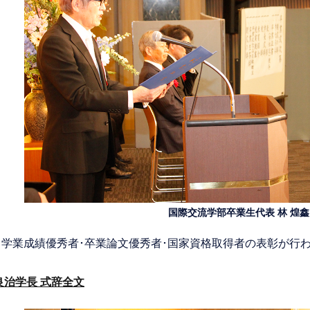
国際交流学部卒業生代表 林 煌
、学業成績優秀者･卒業論文優秀者･国家資格取得者の表彰が行
良治学長 式辞全文