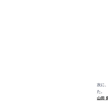
次に
た。
山田 