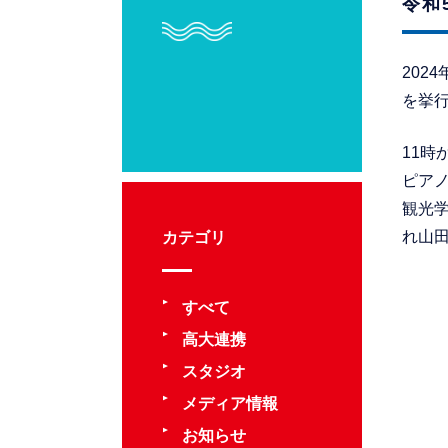
令和
202
を挙
11時
ピアノ
観光学
れ山
カテゴリ
すべて
高大連携
スタジオ
メディア情報
お知らせ