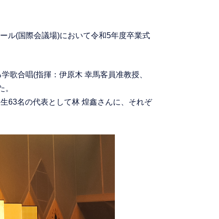
Cホール(国際会議場)において令和5年度卒業式
学歌合唱(指揮：伊原木 幸馬客員准教授、
た。
生63名の代表として林 煌鑫さんに、それぞ