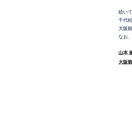
続いて
千代松
大阪観
なお
山本 
大阪観