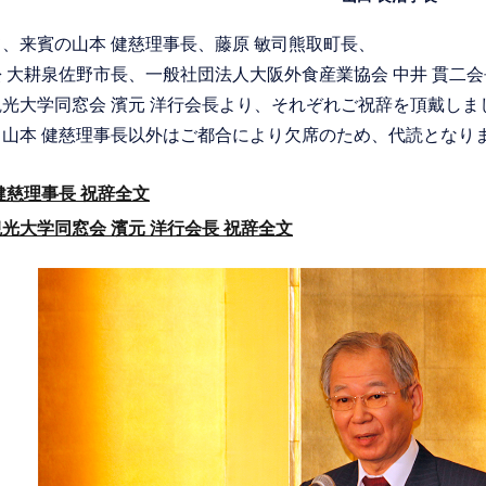
、来賓の山本 健慈理事長、藤原 敏司熊取町長、
 大耕泉佐野市長、一般社団法人大阪外食産業協会 中井 貫二
光大学同窓会 濱元 洋行会長より、それぞれご祝辞を頂戴しま
、山本 健慈理事長以外はご都合により欠席のため、代読となり
健慈理事長 祝辞全文
光大学同窓会 濱元 洋行会長 祝辞全文