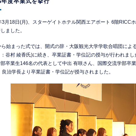
5年度卒業式を挙行
4年3月18日(月)、スターゲイトホテル関西エアポート 6階RIC
行しました。
から始まった式では、開式の辞・大阪観光大学学歌合唱団による
：谷村 綾香氏)に続き、卒業証書・学位記の授与が行われまし
部卒業生146名の代表として中出 有咲さん、国際交流学部卒業
田 良治学長より卒業証書・学位記が授与されました。