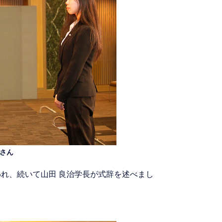
鑫さん
われ、続いて山田 良治学長が式辞を述べまし