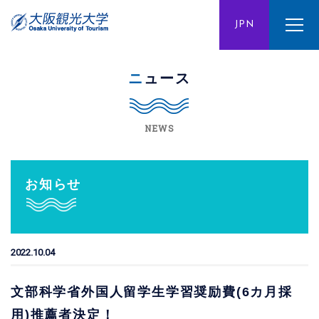
ENG
JPN
CHN
ニュース
NEWS
お知らせ
2022.10.04
文部科学省外国人留学生学習奨励費(6カ月採
用)推薦者決定！