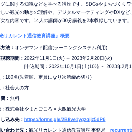
ングに関する知識などを学べる講座です。SDGsやまちづくり
新しい観光の動きの理解や、デジタルマーケティングやDXなど
欠な内容です。14人の講師が30分講義を2本収録しています。
観光リカレント通信教育講座』概要
講方法：
オンデマンド配信(ラーニングシステム利用)
座視聴期間：
2022年11月1日(火) ～ 2023年2月20日(火)
[申込期間：2022年10月1日(土)10時 ～ 2023年2月1
員：
180名(先着順、定員になり次第締め切り)
象：
社会人の方
加費：
無料
催：
株式会社やまとごころ × 大阪観光大学
申し込み先：
https://forms.gle/2B8ve1ygzqjiz5dP6
問い合わせ先：
観光リカレント通信教育講座 事務局
recurren