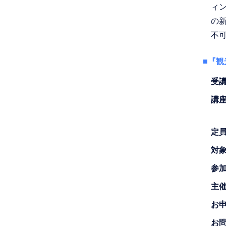
ィ
の
不可
■『
受
講
定
対
参
主
お
お