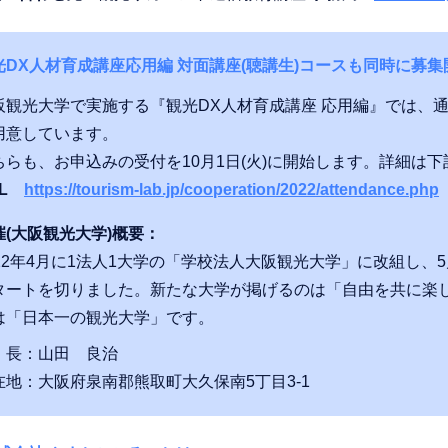
光DX人材育成講座応用編 対面講座(聴講生)コースも同時に募集
阪観光大学で実施する『観光DX人材育成講座 応用編』では、
用意しています。
ちらも、お申込みの受付を10月1日(火)に開始します。詳細は
L
https://tourism-lab.jp/cooperation/2022/attendance.php
催(大阪観光大学)概要：
022年4月に1法人1大学の「学校法人大阪観光大学」に改組し
タートを切りました。新たな大学が掲げるのは「自由を共に楽
は「日本一の観光大学」です。
 長：山田 良治
在地：大阪府泉南郡熊取町大久保南5丁目3-1