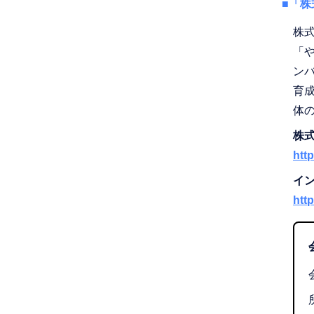
■「株
株
「や
ン
育
体
株式
htt
イン
htt