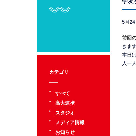
学友
5月2
前回
きま
本日
人一
カテゴリ
すべて
高大連携
スタジオ
メディア情報
お知らせ