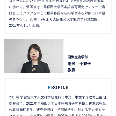
ログラムにおいて2年間日本語教育および中等日本語教員養成
に携わる。帰国後は、早稲田大学日本語教育研究センターで講
師としてアジアを中心に世界各国からの学習者を対象に日本語
教育を行う。2010年9月より大阪観光大学観光学部准教授。
2017年4月より現職。
国際交流学部
湯浅 千映子
教授
P
ROFILE
2010年学習院大学人文科学研究科日本語日本文学専攻博士後期
課程修了。2021年早稲田大学日本語教育研究科博士後期課程単
位取得満期退学。研究分野は、学部留学生に対するアカデミッ
クライティングと要約の指導。2007年３月より2012年８月まで