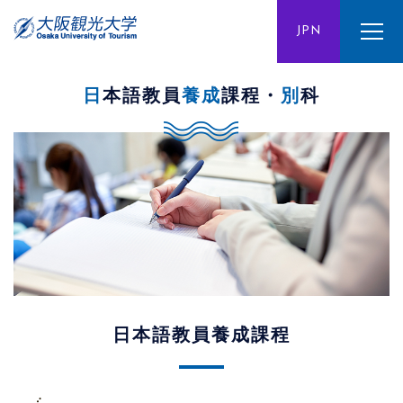
ENG
JPN
CHN
日本語教員
養成
課程・
別
科
日本語教員養成課程