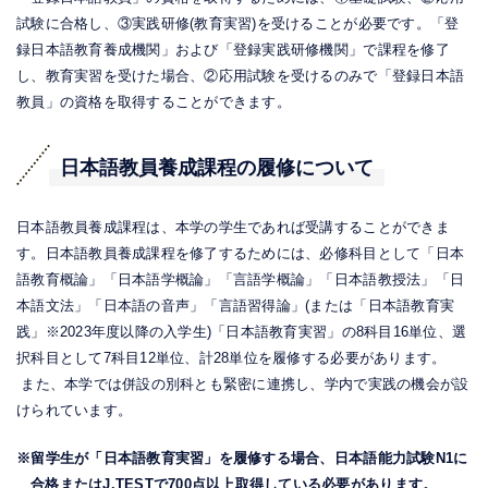
試験に合格し、③実践研修(教育実習)を受けることが必要です。「登
録日本語教育養成機関」および「登録実践研修機関」で課程を修了
し、教育実習を受けた場合、②応用試験を受けるのみで「登録日本語
教員」の資格を取得することができます。
日本語教員養成課程の履修について
日本語教員養成課程は、本学の学生であれば受講することができま
す。日本語教員養成課程を修了するためには、必修科目として「日本
語教育概論」「日本語学概論」「言語学概論」「日本語教授法」「日
本語文法」「日本語の音声」「言語習得論」(または「日本語教育実
践」※2023年度以降の入学生)「日本語教育実習」の8科目16単位、選
択科目として7科目12単位、計28単位を履修する必要があります。
また、本学では併設の別科とも緊密に連携し、学内で実践の機会が設
けられています。
※留学生が「日本語教育実習」を履修する場合、日本語能力試験N1に
合格またはJ.TESTで700点以上取得している必要があります。