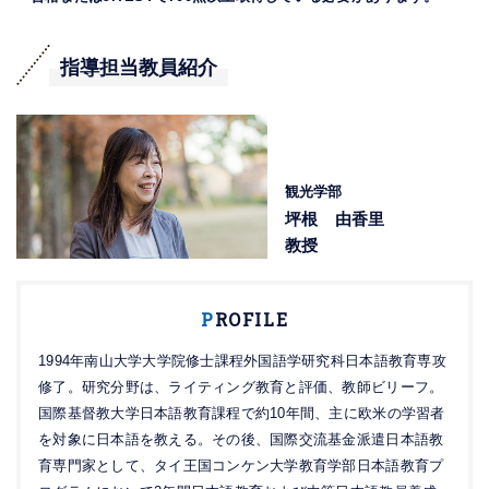
指導担当教員紹介
観光学部
坪根 由香里
教授
P
ROFILE
1994年南山大学大学院修士課程外国語学研究科日本語教育専攻
修了。研究分野は、ライティング教育と評価、教師ビリーフ。
国際基督教大学日本語教育課程で約10年間、主に欧米の学習者
を対象に日本語を教える。その後、国際交流基金派遣日本語教
育専門家として、タイ王国コンケン大学教育学部日本語教育プ