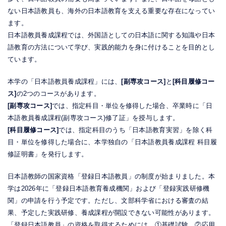
ない日本語教員も、海外の日本語教育を支える重要な存在になってい
ます。
日本語教員養成課程では、外国語としての日本語に関する知識や日本
語教育の方法について学び、実践的能力を身に付けることを目的とし
ています。
本学の「日本語教員養成課程」には、
[副専攻コース]
と
[科目履修コー
ス]
の2つのコースがあります。
[副専攻コース]
では、指定科目・単位を修得した場合、卒業時に「日
本語教員養成課程(副専攻コース)修了証」を授与します。
[科目履修コース]
では、指定科目のうち「日本語教育実習」を除く科
目・単位を修得した場合に、本学独自の「日本語教員養成課程 科目履
修証明書」を発行します。
日本語教師の国家資格「登録日本語教員」の制度が始まりました。本
学は2026年に「登録日本語教育養成機関」および「登録実践研修機
関」の申請を行う予定です。ただし、文部科学省における審査の結
果、予定した実践研修、養成課程が開設できない可能性があります。
「登録日本語教員」の資格を取得するためには、①基礎試験、②応用