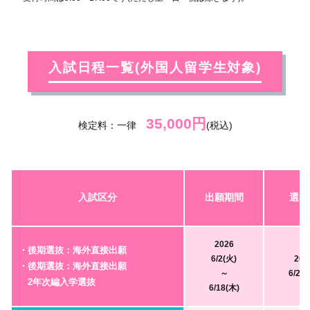
入試日程一覧(外国人留学生対象)
35,000円
検定料：一律
(税込)
入試区分
出願期間
選考
2026
・後期選抜：海外直接出願
6/2(火)
202
・後期選抜：海外直接出願
～
6/27(
2年次編入学選抜
6/18(木)