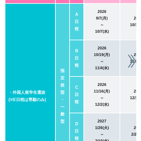
2026
A
9/7(月)
202
日
～
10/17
程
10/7(水)
2026
B
10/19(月)
202
日
～
11/14
程
11/4(水)
指
定
2026
校
C
11/16(月)
202
・外国人留学生選抜
型
日
～
12/12
(※E日程は専願のみ)
・
程
12/2(水)
一
般
型
2027
D
1/26(火)
202
日
～
2/20(
程