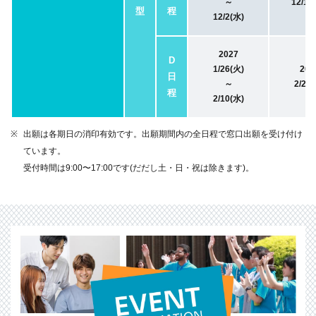
～
12/12
型
程
12/2(水)
2027
D
1/26(火)
202
日
～
2/20(
程
2/10(水)
出願は各期日の消印有効です。出願期間内の全日程で窓口出願を受け付け
ています。
受付時間は9:00〜17:00です(だだし土・日・祝は除きます)。