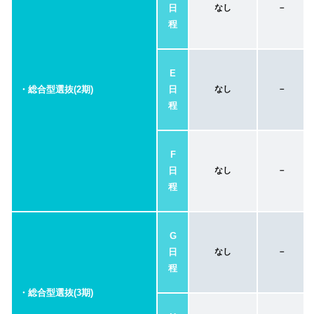
日
なし
－
程
E
・総合型選抜(2期)
日
なし
－
程
F
日
なし
－
程
G
日
なし
－
程
・総合型選抜(3期)