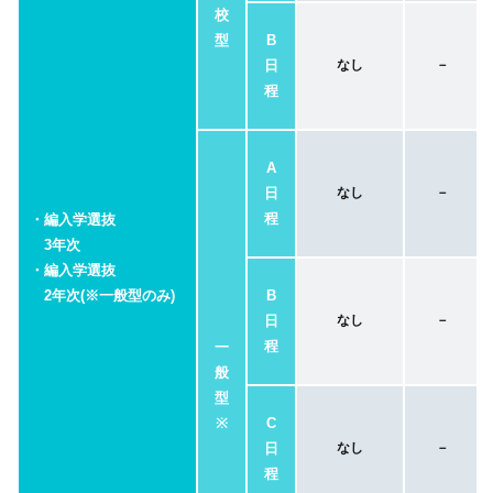
校
型
B
日
なし
－
程
A
日
なし
－
程
・編入学選抜
3年次
・編入学選抜
2年次(※一般型のみ)
B
日
なし
－
程
一
般
型
※
C
日
なし
－
程