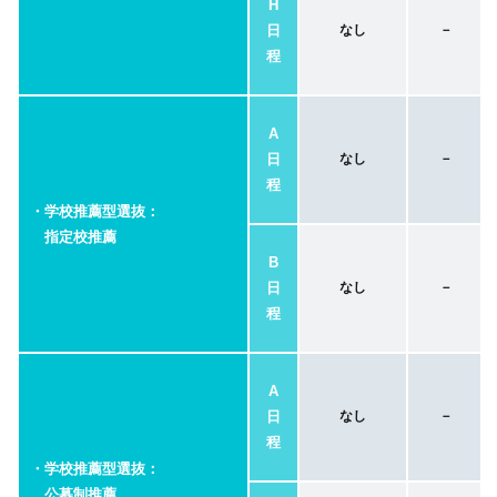
H
日
なし
－
程
A
日
なし
－
程
・学校推薦型選抜：
指定校推薦
B
日
なし
－
程
A
日
なし
－
程
・学校推薦型選抜：
公募制推薦