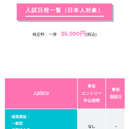
入試日程一覧（日本人対象）
35,000円
検定料：一律
(税込)
事前
事前
入試区分
エントリー
面談日
申込期間
・後期選抜：
一般型
なし
－