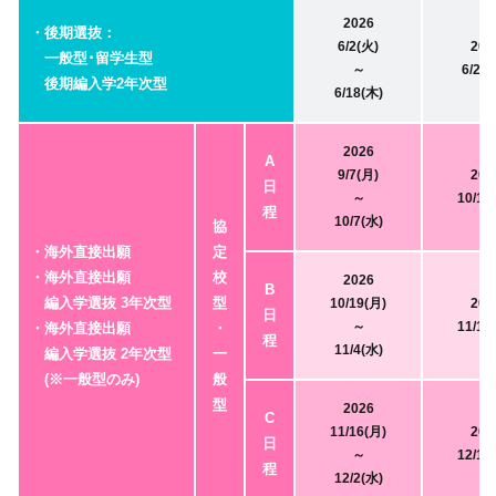
2026
・後期選抜：
6/2(火)
202
一般型･留学生型
～
6/27(
後期編入学2年次型
6/18(木)
2026
A
9/7(月)
202
日
～
10/17
程
10/7(水)
協
・海外直接出願
定
・海外直接出願
校
2026
B
編入学選抜 3年次型
型
10/19(月)
202
日
～
11/14
・海外直接出願
・
程
11/4(水)
編入学選抜 2年次型
一
(※一般型のみ)
般
型
2026
C
11/16(月)
202
日
～
12/12
程
12/2(水)