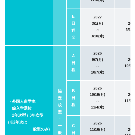
2/10(水)
E
2027
日
3/1(月)
202
～
3/19(
程
3/10(水)
※
2026
A
9/7(月)
202
日
～
10/17
程
10/7(水)
2026
B
協
10/19(月)
202
日
定
～
11/14
・外国人留学生
程
校
11/4(水)
編入学選抜
型
2年次型 / 3年次型
・
(※2年次は
2026
一
C
一般型のみ)
11/16(月)
202
般
日