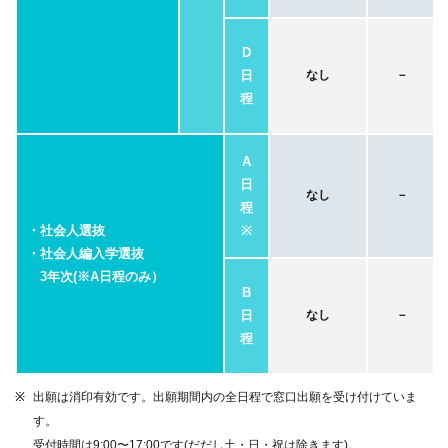
D
日
なし
－
程
A
日
なし
－
程
・社会人選抜
※
・社会人編入学選抜
3年次(※A日程のみ）
B
日
なし
－
程
出願は消印有効です。出願期間内の全日程で窓口出願を受け付けていま
す。
受付時間は9:00〜17:00です(だだし土・日・祝は除きます)。