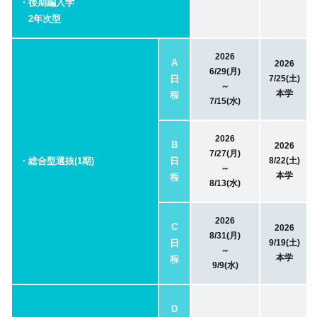
・後期編入学
2年次型
2026
A
2026
6/29(月)
日
7/25(土)
～
本学
程
7/15(水)
2026
B
2026
7/27(月)
・総合型選抜(1期)
日
8/22(土)
～
本学
程
8/13(水)
2026
C
2026
8/31(月)
日
9/19(土)
～
本学
程
9/9(水)
D