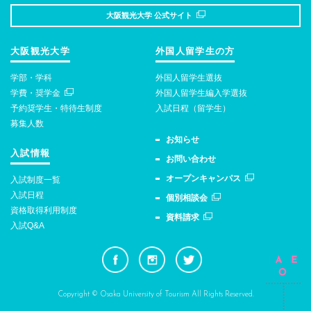
大阪観光大学 公式サイト
大阪観光大学
外国人留学生の方
学部・学科
外国人留学生選抜
学費・奨学金
外国人留学生編入学選抜
予約奨学生・特待生制度
入試日程（留学生）
募集人数
お知らせ
入試情報
お問い合わせ
オープンキャンパス
入試制度一覧
入試日程
個別相談会
資格取得利用制度
資料請求
入試Q&A
Copyright © Osaka University of Tourism All Rights Reserved.