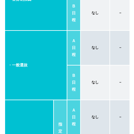
B
日
なし
－
程
A
日
なし
－
程
・一般選抜
B
日
なし
－
程
A
日
なし
－
程
指
定