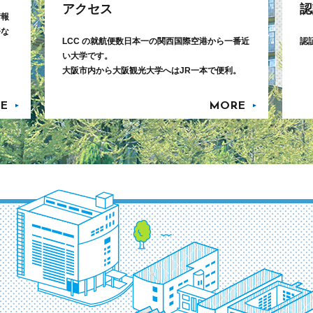
アクセス
認
情報
務な
LCC の就航便数日本一の関西国際空港から一番近
認
い大学です。
大阪市内から大阪観光大学へはJR一本で便利。
E
MORE