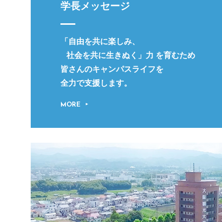
学長メッセージ
「自由を共に楽しみ、
社会を共に生きぬく」力 を育むため
皆さんのキャンパスライフを
全力で支援します。
MORE