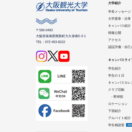
大学紹介
学長メッセージ
大学憲章・沿革
キャンパス紹介
〒590-0493
情報公開
大阪府泉南郡熊取町大久保南5-3-1
アクセス
TEL：072-453-8222
認証評価・自己
キャンパスライ
学生紹介
学生の１日
キャンパスカレ
クラブ活動
- 野球部
ロケーション
下宿紹介
アルバイト紹介
学生相談室