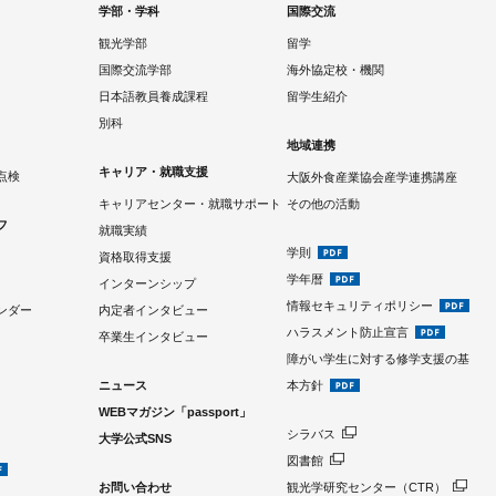
学部・学科
国際交流
観光学部
留学
国際交流学部
海外協定校・機関
日本語教員養成課程
留学生紹介
別科
地域連携
キャリア・就職支援
点検
大阪外食産業協会産学連携講座
キャリアセンター・就職サポート
その他の活動
フ
就職実績
学則
資格取得支援
学年暦
インターンシップ
情報セキュリティポリシー
ンダー
内定者インタビュー
ハラスメント防止宣言
卒業生インタビュー
障がい学生に対する修学支援の基
ニュース
本方針
WEBマガジン「passport」
シラバス
大学公式SNS
図書館
お問い合わせ
観光学研究センター（CTR）