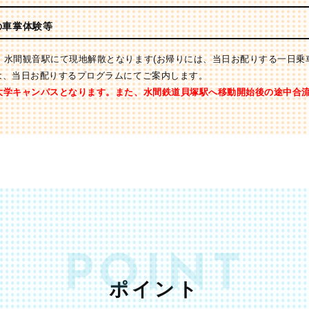
の車掌体験等
、水間観音駅にて現地解散となります(お帰りには、当日お配りする一日乗
は、当日お配りするプログラムにてご案内します。
大学キャンパスとなります。また、水間鉄道貝塚駅へ移動開始後の途中合
POINT
ポイント