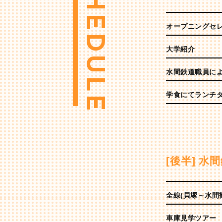
SCHEDULE
オープニングセレ
大学紹介
水間鉄道職員に
学食にてランチ
[後半] 水
全線(貝塚～水間
車庫見学ツアー